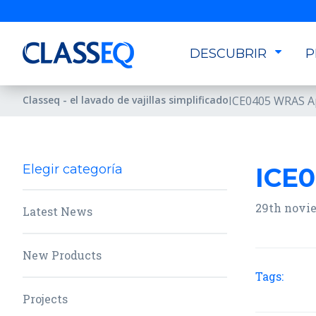
DESCUBRIR
P
Classeq - el lavado de vajillas simplificado
ICE0405 WRAS Ap
Elegir categoría
ICE0
29th novi
Latest News
New Products
Tags:
Projects